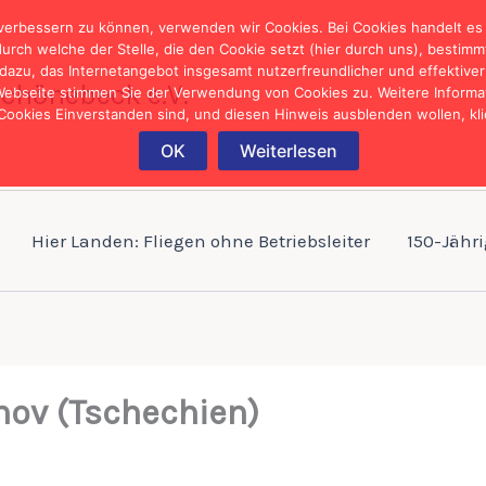
verbessern zu können, verwenden wir Cookies. Bei Cookies handelt es s
ch welche der Stelle, die den Cookie setzt (hier durch uns), bestimm
 dazu, das Internetangebot insgesamt nutzerfreundlicher und effektive
Schönebeck e.V.
 Webseite stimmen Sie der Verwendung von Cookies zu. Weitere Informati
okies Einverstanden sind, und diesen Hinweis ausblenden wollen, klick
OK
Weiterlesen
Hier Landen: Fliegen ohne Betriebsleiter
150-Jähr
nov (Tschechien)