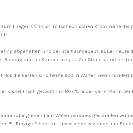
t zum Fliegen 🙂 Er ist im tschechischen Krnov nahe der
ht:
efing abgehalten und der Start aufgebaut. außer heute da 
m Briefing und ne Stunde zu spät. Zur Strafe stand ich hi
e Infos die Besten sind heute 900 in Worten neunhundert 
Bier kostet frisch gezapft nur 80 c’t, leider kann Mann bei
ehördenübergreifend ein Wellenparadies geschaffen wurde.
 !!!!!! Einzige Pflicht für Unwissende wie mich, ein Brief