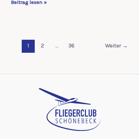
Geschafft
Beitrag lesen »
–
zwei
neue
Piloten
im
1
2
…
36
Weiter
→
Verein