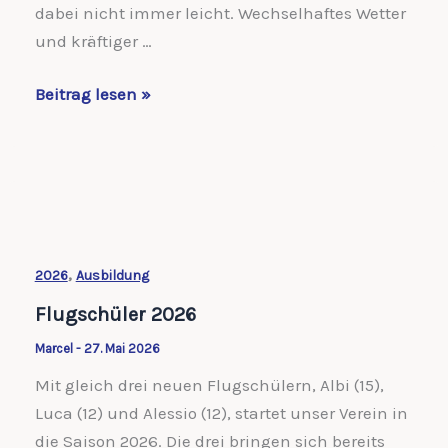
dabei nicht immer leicht. Wechselhaftes Wetter
und kräftiger …
Erfolgreicher
Beitrag lesen »
Schnupperflugtag
mit
Studierenden
der
OVGU
,
2026
Ausbildung
Flugschüler 2026
Marcel
-
27. Mai 2026
Mit gleich drei neuen Flugschülern, Albi (15),
Luca (12) und Alessio (12), startet unser Verein in
die Saison 2026. Die drei bringen sich bereits