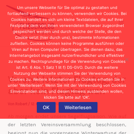
Zum
Um unsere Webseite für Sie optimal zu gestalten und
Inhalt
fortlaufend verbessern zu können, verwenden wir Cookies. Bei
Cookies handelt es sich um kleine Textdateien, die auf Ihrer
springen
Festplatte dem von Ihnen verwendeten Browser zugeordnet
gespeichert werden und durch welche der Stelle, die den
Cookie setzt (hier durch uns), bestimmte Informationen
zufließen. Cookies können keine Programme ausführen oder
Viren auf Ihren Computer übertragen. Sie dienen dazu, das
Internetangebot insgesamt nutzerfreundlicher und effektiver
zu machen. Rechtsgrundlage für die Verwendung von Cookies
ist Art. 6 Abs. 1 Satz 1 lit f) DS-GVO. Durch die weitere
Nutzung der Webseite stimmen Sie der Verwendung von
Vorerst letzter Flugtag, der
Cookies zu. Weitere Informationen zu Cookies erhalten Sie in
unter 'Weiterlesen'. Wenn Sie mit der Verwendung von Cookies
aber kein Flugtag war.
Einverstanden sind, und diesen Hinweis ausblenden wollen,
klicken Sie bitte auf 'OK'.
Von
Robert
/
12. Oktober 2013
OK
Weiterlesen
Ab morgen endet unsere Segelflugsaison. Wie auf
der letzten Vereinsversammlung beschlossen,
beginnt nun die vorgezogene Winterwartung der