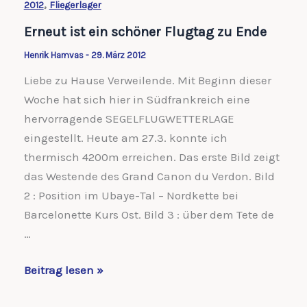
,
2012
Fliegerlager
Erneut ist ein schöner Flugtag zu Ende
Henrik Hamvas
-
29. März 2012
Liebe zu Hause Verweilende. Mit Beginn dieser
Woche hat sich hier in Südfrankreich eine
hervorragende SEGELFLUGWETTERLAGE
eingestellt. Heute am 27.3. konnte ich
thermisch 4200m erreichen. Das erste Bild zeigt
das Westende des Grand Canon du Verdon. Bild
2 : Position im Ubaye-Tal – Nordkette bei
Barcelonette Kurs Ost. Bild 3 : über dem Tete de
…
Erneut
Beitrag lesen »
ist