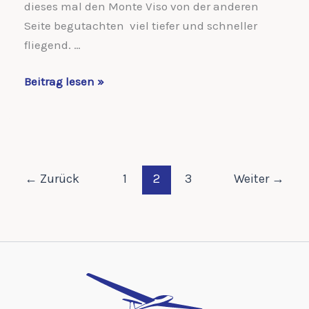
dieses mal den Monte Viso von der anderen
Seite begutachten viel tiefer und schneller
fliegend. …
Alpenquerung
Beitrag lesen »
2012
←
Zurück
1
2
3
Weiter
→