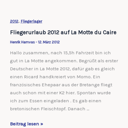
ein
schöner
Flugtag
,
2012
Fliegerlager
zu
Fliegerurlaub 2012 auf La Motte du Caire
Ende
Henrik Hamvas
-
12. März 2012
Hallo zusammen, nach 15,5h Fahrzeit bin ich
gut in La Motte angekommen. Begrüßt als erster
Deutscher in La Motte 2012, dafür gab es gleich
einen Ricard handkreiert von Momo. Ein
französisches Ehepaar aus der Bretange fliegt
auch schon mit einer K2 hier. Spontan wurde
ich zum Essen eingeladen . Es gab einen
bretonischen Fleischtopf. Danach …
Fliegerurlaub
Beitrag lesen »