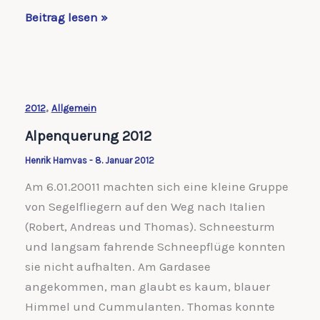
Morgens
Beitrag lesen »
halb
10
in
Schönebeck….
,
2012
Allgemein
Alpenquerung 2012
Henrik Hamvas
-
8. Januar 2012
Am 6.01.20011 machten sich eine kleine Gruppe
von Segelfliegern auf den Weg nach Italien
(Robert, Andreas und Thomas). Schneesturm
und langsam fahrende Schneepflüge konnten
sie nicht aufhalten. Am Gardasee
angekommen, man glaubt es kaum, blauer
Himmel und Cummulanten. Thomas konnte