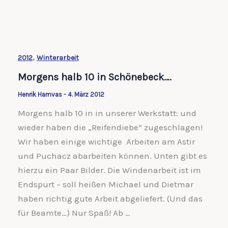
2012
auf
La
Motte
,
2012
Winterarbeit
du
Morgens halb 10 in Schönebeck….
Caire
Henrik Hamvas
-
4. März 2012
Morgens halb 10 in in unserer Werkstatt: und
wieder haben die „Reifendiebe“ zugeschlagen!
Wir haben einige wichtige Arbeiten am Astir
und Puchacz abarbeiten können. Unten gibt es
hierzu ein Paar Bilder. Die Windenarbeit ist im
Endspurt – soll heißen Michael und Dietmar
haben richtig gute Arbeit abgeliefert. (Und das
für Beamte…) Nur Spaß! Ab …