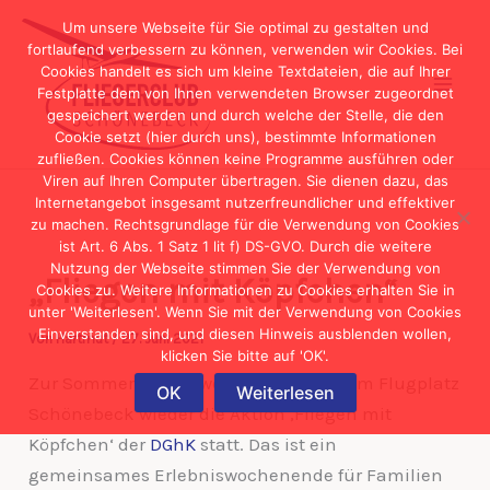
Zum
Um unsere Webseite für Sie optimal zu gestalten und
Inhalt
fortlaufend verbessern zu können, verwenden wir Cookies. Bei
Cookies handelt es sich um kleine Textdateien, die auf Ihrer
springen
Festplatte dem von Ihnen verwendeten Browser zugeordnet
gespeichert werden und durch welche der Stelle, die den
Cookie setzt (hier durch uns), bestimmte Informationen
zufließen. Cookies können keine Programme ausführen oder
Viren auf Ihren Computer übertragen. Sie dienen dazu, das
Internetangebot insgesamt nutzerfreundlicher und effektiver
zu machen. Rechtsgrundlage für die Verwendung von Cookies
ist Art. 6 Abs. 1 Satz 1 lit f) DS-GVO. Durch die weitere
Nutzung der Webseite stimmen Sie der Verwendung von
„Fliegen mit Köpfchen“
Cookies zu. Weitere Informationen zu Cookies erhalten Sie in
unter 'Weiterlesen'. Wenn Sie mit der Verwendung von Cookies
Einverstanden sind, und diesen Hinweis ausblenden wollen,
Von
Hartmut
/
27. Juni 2021
klicken Sie bitte auf 'OK'.
Zur Sommersonnenwende fand auf dem Flugplatz
OK
Weiterlesen
Schönebeck wieder die Aktion ‚Fliegen mit
Köpfchen‘ der
DGhK
statt. Das ist ein
gemeinsames Erlebniswochenende für Familien