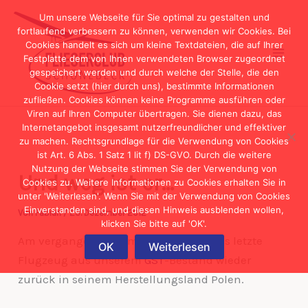
Zum
Um unsere Webseite für Sie optimal zu gestalten und
Inhalt
fortlaufend verbessern zu können, verwenden wir Cookies. Bei
Cookies handelt es sich um kleine Textdateien, die auf Ihrer
springen
Festplatte dem von Ihnen verwendeten Browser zugeordnet
gespeichert werden und durch welche der Stelle, die den
Cookie setzt (hier durch uns), bestimmte Informationen
zufließen. Cookies können keine Programme ausführen oder
Viren auf Ihren Computer übertragen. Sie dienen dazu, das
Internetangebot insgesamt nutzerfreundlicher und effektiver
zu machen. Rechtsgrundlage für die Verwendung von Cookies
ist Art. 6 Abs. 1 Satz 1 lit f) DS-GVO. Durch die weitere
Nutzung der Webseite stimmen Sie der Verwendung von
Und weg ist er…
Cookies zu. Weitere Informationen zu Cookies erhalten Sie in
unter 'Weiterlesen'. Wenn Sie mit der Verwendung von Cookies
Einverstanden sind, und diesen Hinweis ausblenden wollen,
Von
Fabian
/
23. Dezember 2012
klicken Sie bitte auf 'OK'.
Am vergangenen Samstag ist auch das letzte
OK
Weiterlesen
Flugzeug aus unserem
GST
-Bestand wieder
zurück in seinem Herstellungsland Polen.