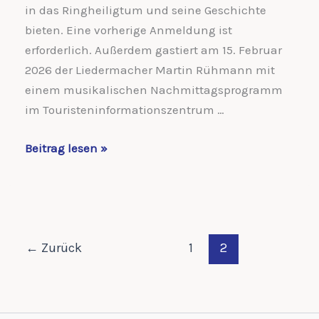
in das Ringheiligtum und seine Geschichte
bieten. Eine vorherige Anmeldung ist
erforderlich. Außerdem gastiert am 15. Februar
2026 der Liedermacher Martin Rühmann mit
einem musikalischen Nachmittagsprogramm
im Touristeninformationszentrum …
Veranstaltungen
Beitrag lesen »
am
Ringheiligtum
←
Zurück
1
2