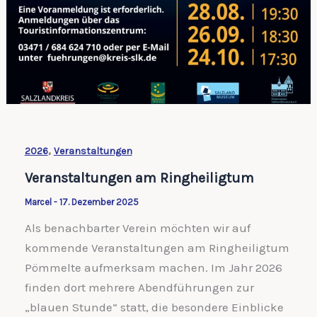
,
2026
Veranstaltungen
Veranstaltungen am Ringheiligtum
Marcel
-
17. Dezember 2025
Als benachbarter Verein möchten wir auf
kommende Veranstaltungen am Ringheiligtum
Pömmelte aufmerksam machen. Im Jahr 2026
finden dort mehrere Abendführungen zur
„blauen Stunde“ statt, die besondere Einblicke