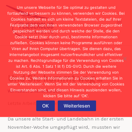
Zum
Um unsere Webseite für Sie optimal zu gestalten und
Inhalt
fortlaufend verbessern zu können, verwenden wir Cookies. Bei
Cookies handelt es sich um kleine Textdateien, die auf Ihrer
springen
Festplatte dem von Ihnen verwendeten Browser zugeordnet
gespeichert werden und durch welche der Stelle, die den
Cookie setzt (hier durch uns), bestimmte Informationen
zufließen. Cookies können keine Programme ausführen oder
Viren auf Ihren Computer übertragen. Sie dienen dazu, das
Internetangebot insgesamt nutzerfreundlicher und effektiver
zu machen. Rechtsgrundlage für die Verwendung von Cookies
ist Art. 6 Abs. 1 Satz 1 lit f) DS-GVO. Durch die weitere
Nutzung der Webseite stimmen Sie der Verwendung von
Und Sie kommt weg …
Cookies zu. Weitere Informationen zu Cookies erhalten Sie in
unter 'Weiterlesen'. Wenn Sie mit der Verwendung von Cookies
Einverstanden sind, und diesen Hinweis ausblenden wollen,
Von
Robert
/
2. November 2015
klicken Sie bitte auf 'OK'.
Letzte Arbeiten an der alten Bahn
OK
Weiterlesen
Da unsere alte Start- und Landebahn in der ersten
November-Woche umgepflügt wird, mussten wir